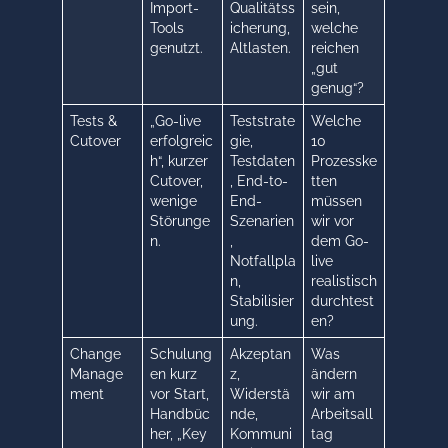
Import-
Qualitätss
sein,
Tools
icherung,
welche
genutzt.
Altlasten.
reichen
„gut
genug“?
Tests &
„Go-live
Teststrate
Welche
Cutover
erfolgreic
gie,
10
h“, kurzer
Testdaten
Prozesske
Cutover,
, End-to-
tten
wenige
End-
müssen
Störunge
Szenarien
wir vor
n.
,
dem Go-
Notfallpla
live
n,
realistisch
Stabilisier
durchtest
ung.
en?
Change
Schulung
Akzeptan
Was
Manage
en kurz
z,
ändern
ment
vor Start,
Widerstä
wir am
Handbüc
nde,
Arbeitsall
her, „Key
Kommuni
tag