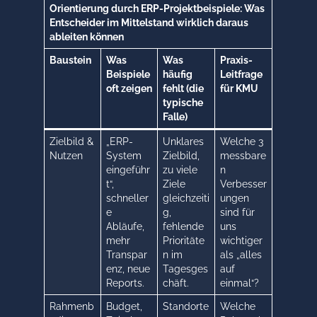
Orientierung durch ERP-Projektbeispiele: Was
Entscheider im Mittelstand wirklich daraus
ableiten können
Baustein
Was
Was
Praxis-
Beispiele
häufig
Leitfrage
oft zeigen
fehlt (die
für KMU
typische
Falle)
Zielbild &
„ERP-
Unklares
Welche 3
Nutzen
System
Zielbild,
messbare
eingeführ
zu viele
n
t“,
Ziele
Verbesser
schneller
gleichzeiti
ungen
e
g,
sind für
Abläufe,
fehlende
uns
mehr
Prioritäte
wichtiger
Transpar
n im
als „alles
enz, neue
Tagesges
auf
Reports.
chäft.
einmal“?
Rahmenb
Budget,
Standorte
Welche