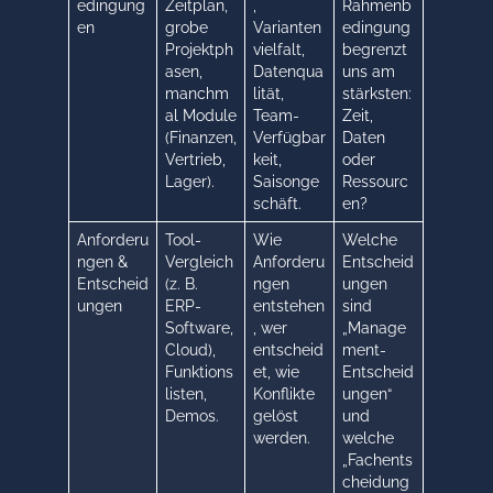
edingung
Zeitplan,
,
Rahmenb
en
grobe
Varianten
edingung
Projektph
vielfalt,
begrenzt
asen,
Datenqua
uns am
manchm
lität,
stärksten:
al Module
Team-
Zeit,
(Finanzen,
Verfügbar
Daten
Vertrieb,
keit,
oder
Lager).
Saisonge
Ressourc
schäft.
en?
Anforderu
Tool-
Wie
Welche
ngen &
Vergleich
Anforderu
Entscheid
Entscheid
(z. B.
ngen
ungen
ungen
ERP-
entstehen
sind
Software,
, wer
„Manage
Cloud),
entscheid
ment-
Funktions
et, wie
Entscheid
listen,
Konflikte
ungen“
Demos.
gelöst
und
werden.
welche
„Fachents
cheidung