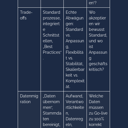
en“?
Trade-
Standard
Echte
Wo
offs
prozesse,
Abwägun
akzeptier
integriert
gen:
en wir
e
Standard
bewusst
Schnittst
vs.
Standard,
ellen,
Anpassun
und wo
„Best
g,
ist
Practices“
Flexibilitä
Anpassun
.
t vs.
g
Stabilität,
geschäfts
Skalierbar
kritisch?
keit vs.
Komplexit
ät.
Datenmig
„Daten
Aufwand,
Welche
ration
übernom
Verantwo
Daten
men“,
rtlichkeite
müssen
Stammda
n,
zu Go-live
ten
Datenreg
zu 100%
bereinigt,
eln,
korrekt