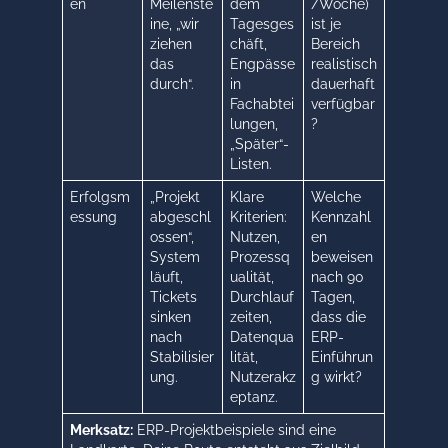
en
Meilenste
dem
/Woche)
ine, „wir
Tagesges
ist je
ziehen
chäft,
Bereich
das
Engpässe
realistisch
durch“.
in
dauerhaft
Fachabtei
verfügbar
lungen,
?
„Später“-
Listen.
Erfolgsm
„Projekt
Klare
Welche
essung
abgeschl
Kriterien:
Kennzahl
ossen“,
Nutzen,
en
System
Prozessq
beweisen
läuft,
ualität,
nach 90
Tickets
Durchlauf
Tagen,
sinken
zeiten,
dass die
nach
Datenqua
ERP-
Stabilisier
lität,
Einführun
ung.
Nutzerakz
g wirkt?
eptanz.
Merksatz:
ERP-Projektbeispiele sind eine