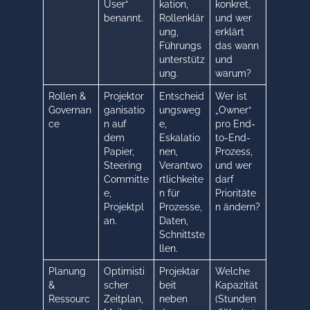
User“
kation,
konkret,
benannt.
Rollenklär
und wer
ung,
erklärt
Führungs
das wann
unterstütz
und
ung.
warum?
Rollen &
Projektor
Entscheid
Wer ist
Governan
ganisatio
ungsweg
„Owner“
ce
n auf
e,
pro End-
dem
Eskalatio
to-End-
Papier,
nen,
Prozess,
Steering
Verantwo
und wer
Committe
rtlichkeite
darf
e,
n für
Prioritäte
Projektpl
Prozesse,
n ändern?
an.
Daten,
Schnittste
llen.
Planung
Optimisti
Projektar
Welche
&
scher
beit
Kapazität
Ressourc
Zeitplan,
neben
(Stunden