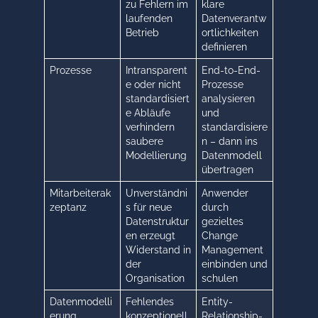
zu Fehlern im
klare
laufenden
Datenverantw
Betrieb
ortlichkeiten
definieren
Prozesse
Intransparent
End-to-End-
e oder nicht
Prozesse
standardisiert
analysieren
e Abläufe
und
verhindern
standardisiere
saubere
n – dann ins
Modellierung
Datenmodell
übertragen
Mitarbeiterak
Unverständni
Anwender
zeptanz
s für neue
durch
Datenstruktur
gezieltes
en erzeugt
Change
Widerstand in
Management
der
einbinden und
Organisation
schulen
Datenmodelli
Fehlendes
Entity-
erung
konzeptionell
Relationship-