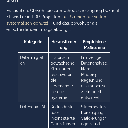
und IT.
Erstaunlich: Obwohl dieser methodische Zugang bekannt
ist, wird er in ERP-Projekten
laut Studien nur selten
systematisch genutzt
– und das, obwohl er als
entscheidender Erfolgsfaktor gilt.
Kategorie
Herausforder
Empfohlene
ung
Maßnahme
Datenmigrati
Historisch
Frühzeitige
on
gewachsene
Datenanalyse,
Strukturen
klare
erschweren
Mapping-
die
Regeln und
Übernahme
ein sauberes
in neue
Zielmodell
Systeme
entwickeln
Datenqualität
Redundante
Stammdaten
oder
bereinigung,
inkonsistente
Validierungsr
Daten führen
egeln und