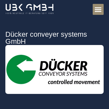
ERPedia – B
Dücker conveyer systems
GmbH